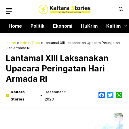
Langsung
ke
isi
Home
Politik
Ekonomi
HuKrim
Kaltim
Home
»
Indexs Post
»
Lantamal XIII Laksanakan Upacara Peringatan
Hari Armada RI
Lantamal XIII Laksanakan
Upacara Peringatan Hari
Armada RI
Kaltara
Desember 5,
Facebook
Twitter
Wh
Stories
2023