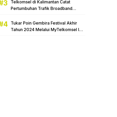
Telkomsel di Kalimantan Catat
Pertumbuhan Trafik Broadband
Hingga 16,65%
Tukar Poin Gembira Festival Akhir
Tahun 2024 Melalui MyTelkomsel Ibu
Rumah Tangga di Tarakan Raih
Hadiah Motor Honda Beat