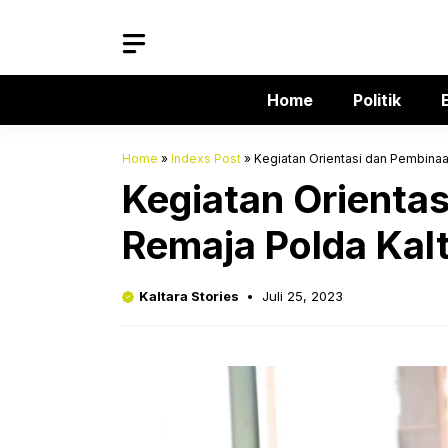
Langsung
ke
isi
Home
Politik
Home
»
Indexs Post
»
Kegiatan Orientasi dan Pembinaa
Kegiatan Orienta
Remaja Polda Kal
Kaltara Stories
Juli 25, 2023