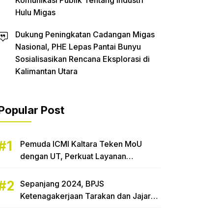
Komunikasi Publik Tentang Industri
Hulu Migas
Dukung Peningkatan Cadangan Migas
Nasional, PHE Lepas Pantai Bunyu
Sosialisasikan Rencana Eksplorasi di
Kalimantan Utara
Popular Post
Pemuda ICMI Kaltara Teken MoU
dengan UT, Perkuat Layanan
Pendidikan di Daerah
Sepanjang 2024, BPJS
Ketenagakerjaan Tarakan dan Jajaran
Bayarkan Klaim Rp 240,3 Miliar