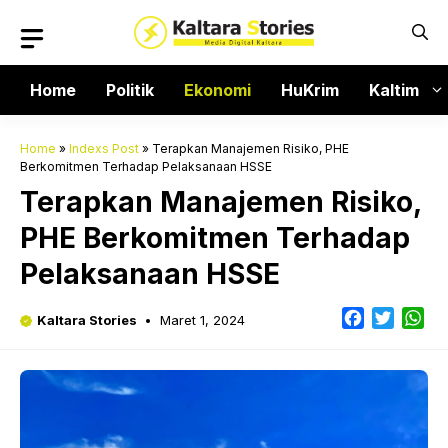
Langsung
ke
isi
Home
Politik
Ekonomi
HuKrim
Kaltim
Home
»
Indexs Post
»
Terapkan Manajemen Risiko, PHE
Berkomitmen Terhadap Pelaksanaan HSSE
Terapkan Manajemen Risiko,
PHE Berkomitmen Terhadap
Pelaksanaan HSSE
Facebook
Twitter
Wh
Kaltara Stories
Maret 1, 2024