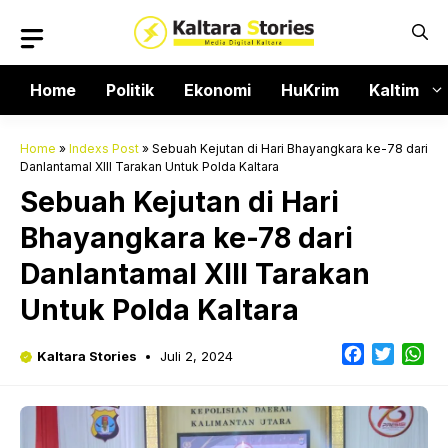
Langsung
ke
isi
Home
Politik
Ekonomi
HuKrim
Kaltim
Home
»
Indexs Post
»
Sebuah Kejutan di Hari Bhayangkara ke-78 dari
Danlantamal XIII Tarakan Untuk Polda Kaltara
Sebuah Kejutan di Hari
Bhayangkara ke-78 dari
Danlantamal XIII Tarakan
Untuk Polda Kaltara
Facebook
Twitter
Wh
Kaltara Stories
Juli 2, 2024