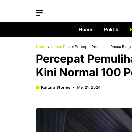
Langsung
ke
isi
Home
Politik
Home
»
Indexs Post
»
Percepat Pemulihan Pasca Banjir 
Percepat Pemuliha
Kini Normal 100 
Kaltara Stories
Mei 21, 2024