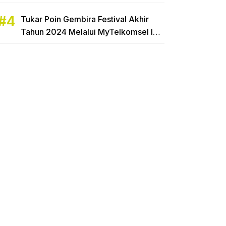
Hingga 16,65%
Tukar Poin Gembira Festival Akhir
Tahun 2024 Melalui MyTelkomsel Ibu
Rumah Tangga di Tarakan Raih
Hadiah Motor Honda Beat