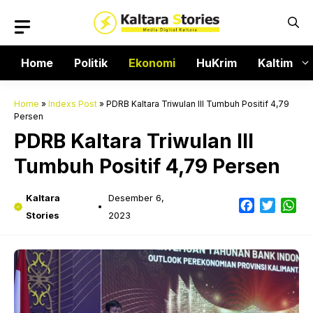
Langsung
ke
isi
Home
Politik
Ekonomi
HuKrim
Kaltim
Home
»
Indexs Post
»
PDRB Kaltara Triwulan III Tumbuh Positif 4,79
Persen
PDRB Kaltara Triwulan III
Tumbuh Positif 4,79 Persen
Kaltara
Desember 6,
Facebook
Twitter
Wh
Stories
2023