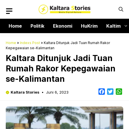
Langsung
ke
isi
Home
Politik
Ekonomi
HuKrim
Kaltim
Home
»
Indexs Post
»
Kaltara Ditunjuk Jadi Tuan Rumah Rakor
Kepegawaian se-Kalimantan
Kaltara Ditunjuk Jadi Tuan
Rumah Rakor Kepegawaian
se-Kalimantan
Facebook
Twitter
Wh
Kaltara Stories
Juni 6, 2023