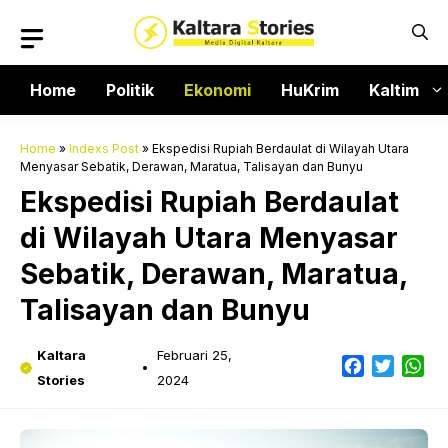
Langsung
ke
isi
Home
Politik
Ekonomi
HuKrim
Kaltim
Home
»
Indexs Post
»
Ekspedisi Rupiah Berdaulat di Wilayah Utara
Menyasar Sebatik, Derawan, Maratua, Talisayan dan Bunyu
Ekspedisi Rupiah Berdaulat
di Wilayah Utara Menyasar
Sebatik, Derawan, Maratua,
Talisayan dan Bunyu
Kaltara
Februari 25,
Facebook
Twitter
Wh
Stories
2024