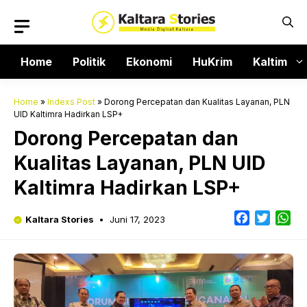
Langsung
ke
isi
Home
Politik
Ekonomi
HuKrim
Kaltim
Home
»
Indexs Post
»
Dorong Percepatan dan Kualitas Layanan, PLN
UID Kaltimra Hadirkan LSP+
Dorong Percepatan dan
Kualitas Layanan, PLN UID
Kaltimra Hadirkan LSP+
Facebook
Twitter
Wh
Kaltara Stories
Juni 17, 2023