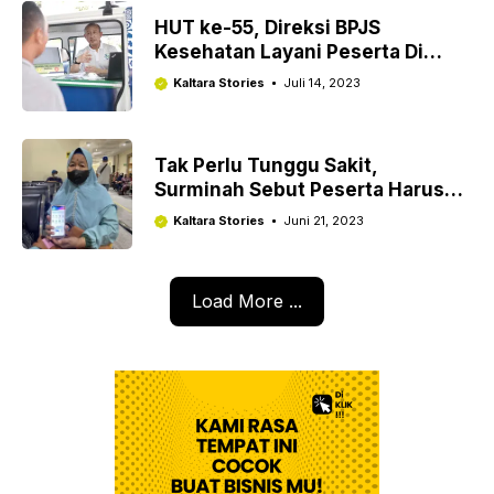
HUT ke-55, Direksi BPJS
Kesehatan Layani Peserta Di
Tapal Batas Negeri
Kaltara Stories
Juli 14, 2023
Tak Perlu Tunggu Sakit,
Surminah Sebut Peserta Harus
Rutin Bayar Iuran
Kaltara Stories
Juni 21, 2023
Load More ...