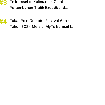
Telkomsel di Kalimantan Catat
Pertumbuhan Trafik Broadband
Hingga 16,65%
Tukar Poin Gembira Festival Akhir
Tahun 2024 Melalui MyTelkomsel Ibu
Rumah Tangga di Tarakan Raih
Hadiah Motor Honda Beat