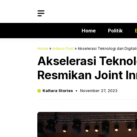
Langsung
ke
isi
Home
Politik
Home
»
Indexs Post
»
Akselerasi Teknologi dan Digital
Akselerasi Teknol
Resmikan Joint I
Kaltara Stories
November 27, 2023