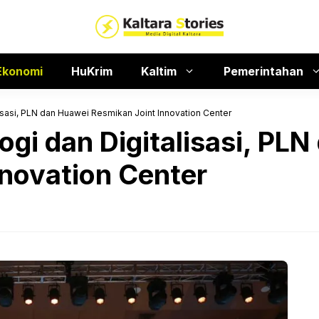
Ekonomi
HuKrim
Kaltim
Pemerintahan
isasi, PLN dan Huawei Resmikan Joint Innovation Center
ogi dan Digitalisasi, PL
nnovation Center