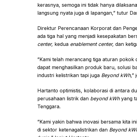
kerasnya, semoga ini tidak hanya dilaksan
langsung nyata juga di lapangan,” tutur D
Direktur Perencanaan Korporat dan Peng
ada tiga hal yang menjadi kesepakatan bers
center,
kedua
enablement center,
dan keti
”Kami telah merancang tiga aturan pokok 
dapat menghasilkan produk baru, solusi ba
industri kelistrikan tapi juga
Beyond kWh
,” 
Hartanto optimistis, kolaborasi di antara d
perusahaan listrik dan
beyond kWh
yang ta
Tenggara.
”Kami yakin bahwa inovasi bersama kita i
di sektor ketenagalistrikan dan
Beyond kW