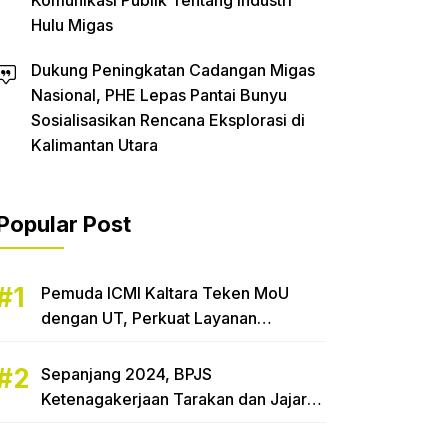
Komunikasi Publik Tentang Industri
Hulu Migas
Dukung Peningkatan Cadangan Migas
Nasional, PHE Lepas Pantai Bunyu
Sosialisasikan Rencana Eksplorasi di
Kalimantan Utara
Popular Post
Pemuda ICMI Kaltara Teken MoU
dengan UT, Perkuat Layanan
Pendidikan di Daerah
Sepanjang 2024, BPJS
Ketenagakerjaan Tarakan dan Jajaran
Bayarkan Klaim Rp 240,3 Miliar