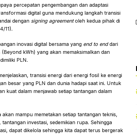
upaya percepatan pengembangan dan adaptasi
a transformasi digital guna mendukung langkah transisi
itandai dengan
signing agreement
oleh kedua pihak di
4/11).
ngan inovasi digital bersama yang
end to end
dari
ikan (Beyond kWh) yang akan memaksimalkan dan
imiliki PLN.
elaskan, transisi energi dari energi fosil ke energi
n besar yang PLN dan dunia hadapi saat ini. Untuk
asan kuat dalam menjawab setiap tantangan dalam
ita akan mampu memetakan setiap tantangan teknis,
, tantangan investasi, sedemikian rupa. Sehingga
gasi, dapat dikelola sehingga kita dapat terus bergerak