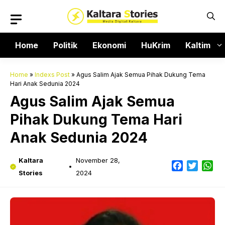
Langsung
ke
isi
Home
Politik
Ekonomi
HuKrim
Kaltim
Home
»
Indexs Post
»
Agus Salim Ajak Semua Pihak Dukung Tema
Hari Anak Sedunia 2024
Agus Salim Ajak Semua
Pihak Dukung Tema Hari
Anak Sedunia 2024
Kaltara
November 28,
Facebook
Twitter
Wh
Stories
2024