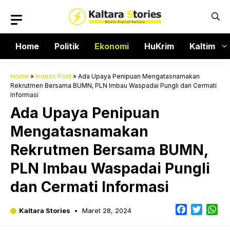
Langsung
ke
isi
Home
Politik
Ekonomi
HuKrim
Kaltim
Home
»
Indexs Post
»
Ada Upaya Penipuan Mengatasnamakan
Rekrutmen Bersama BUMN, PLN Imbau Waspadai Pungli dan Cermati
Informasi
Ada Upaya Penipuan
Mengatasnamakan
Rekrutmen Bersama BUMN,
PLN Imbau Waspadai Pungli
dan Cermati Informasi
Facebook
Twitter
Wh
Kaltara Stories
Maret 28, 2024